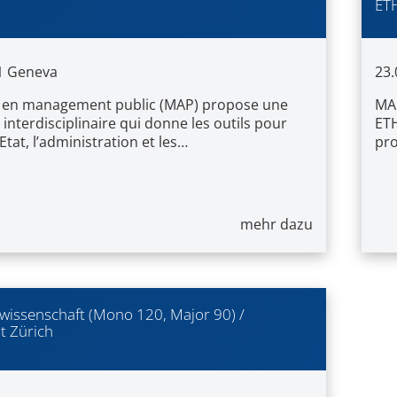
ETH
1
Geneva
23.
 en management public (MAP) propose une
MAC
interdisciplinaire qui donne les outils pour
ETH
’Etat, l’administration et les…
pro
mehr dazu
kwissenschaft (Mono 120, Major 90) /
t Zürich