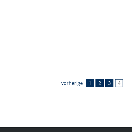
vorherige
1
2
3
4