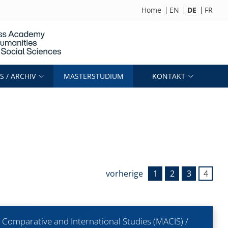
Home
EN
DE
FR
 / ARCHIV
MASTERSTUDIUM
KONTAKT
vorherige
1
2
3
4
Comparative and International Studies (MACIS) /