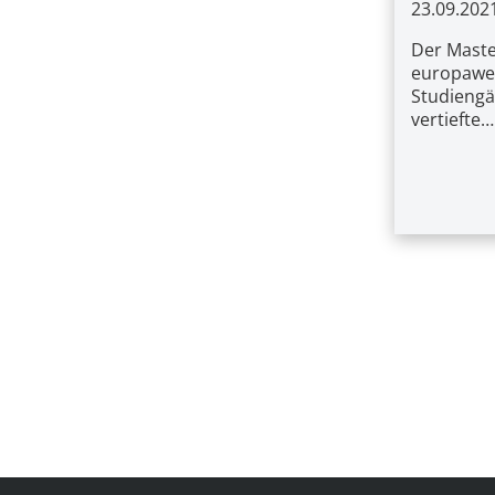
23.09.202
Der Maste
europawei
Studiengä
vertiefte…