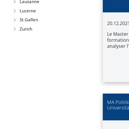
Lausanne
Lucerne
St.Gallen
20.12.202
Zurich
Le Master
formation 
analyser l
MA Politi
Universitä