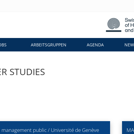
OBS
ARBEITSGRUPPEN
AGENDA
NEWS
R STUDIES
 management public / Université de Genève
MA 