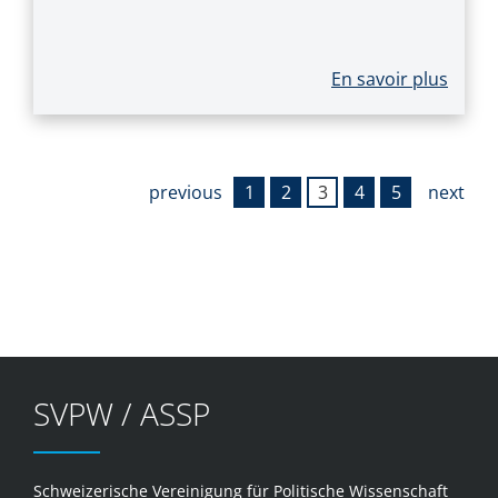
En savoir plus
previous
1
2
3
4
5
next
SVPW / ASSP
Schweizerische Vereinigung für Politische Wissenschaft