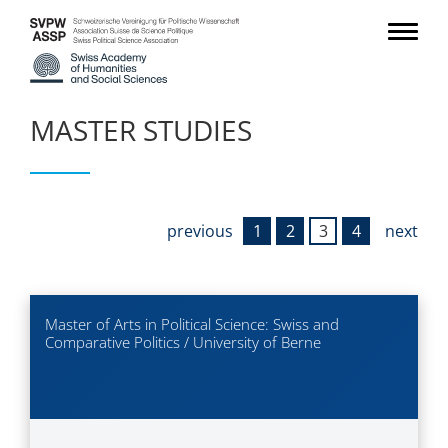
MASTER STUDIES
previous
1
2
3
4
next
Master of Arts in Political Science: Swiss and
Comparative Politics / University of Berne