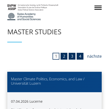
MASTER STUDIES
1
2
3
4
nächste
Master Climate Politics, Economics, and Law /
Universität Luzern
07.04.2026
Lucerne