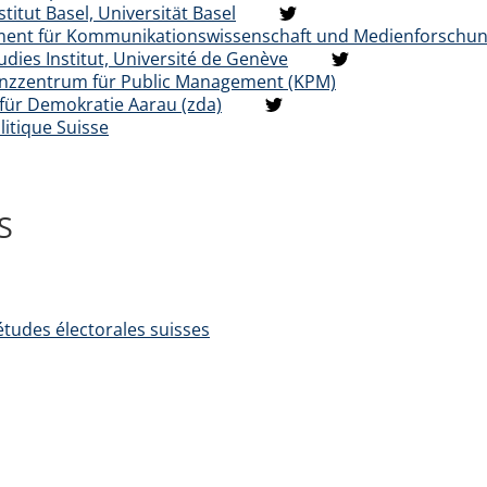
titut Basel, Universität Basel
ent für Kommunikationswissenschaft und Medienforschung 
udies Institut, Université de Genève
zzentrum für Public Management (KPM)
für Demokratie Aarau (zda)
itique Suisse
S
 études électorales suisses