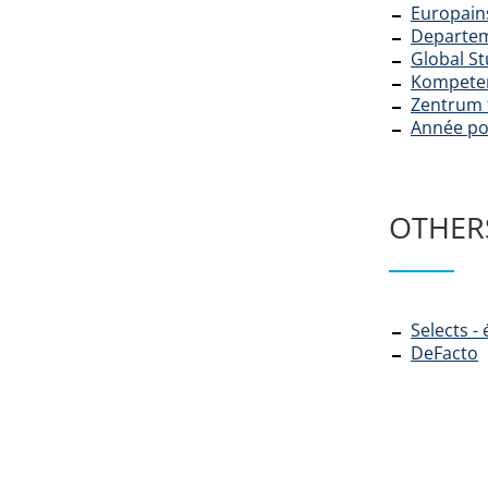
Europains
Departem
Global St
Kompeten
Zentrum 
Année pol
OTHER
Selects -
DeFacto