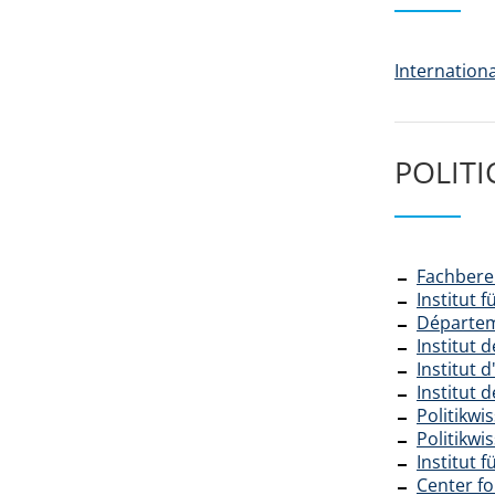
Internationa
POLITI
Fachberei
Institut 
Départeme
Institut 
Institut 
Institut 
Politikwi
Politikwi
Institut 
Center fo