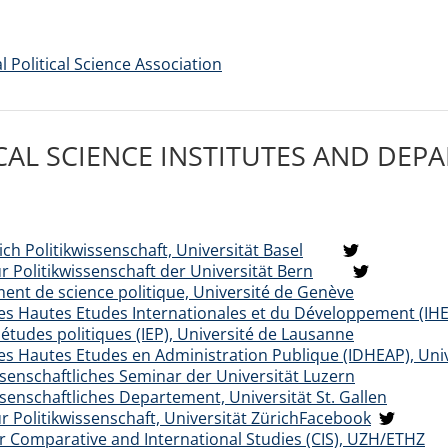
l Political Science Association
CAL SCIENCE INSTITUTES AND DEP
ch Politikwissenschaft, Universität Basel
für Politikwissenschaft der Universität Bern
nt de science politique, Université de Genève
des Hautes Etudes Internationales et du Développement (IHE
d'études politiques (IEP), Université de Lausanne
des Hautes Etudes en Administration Publique (IDHEAP), Uni
ssenschaftliches Seminar der Universität Luzern
ssenschaftliches Departement, Universität St. Gallen
für Politikwissenschaft, Universität Zürich
Facebook
r Comparative and International Studies (CIS), UZH/ETHZ